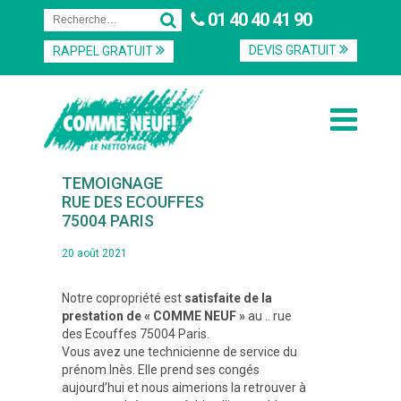
01 40 40 41 90
DEVIS GRATUIT
RAPPEL GRATUIT
TEMOIGNAGE
RUE DES ECOUFFES
75004 PARIS
20 août 2021
Navigation
Notre copropriété est
satisfaite de la
de
prestation de « COMME NEUF »
au .. rue
l’article
des Ecouffes 75004 Paris.
Vous avez une technicienne de service du
prénom Inès. Elle prend ses congés
aujourd’hui et nous aimerions la retrouver à