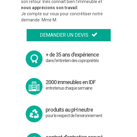
son retour. Inès connaît bien l’immeuble et
nous apprécions son travail
.
Je compte sur vous pour concrétiser notre
demande. Mme M.
Précédent
DEMANDER UN DEVIS
Suivant
+ de 35 ans d'expérience
dans l'entretien des copropriétés
2000 immeubles en IDF
entretenus chaque semaine
produits au pH neutre
pour le respect de l'environnement