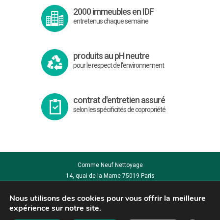
2000 immeubles en IDF
entretenus chaque semaine
produits au pH neutre
pour le respect de l'environnement
contrat d'entretien assuré
selon les spécificités de copropriété
Comme Neuf Nettoyage
14, quai de la Marne 75019 Paris
Tél. : 01 40 40 41 90
Nous utilisons des cookies pour vous offrir la meilleure
Mentions légales
expérience sur notre site.
Politique de Cookies
Plan de site