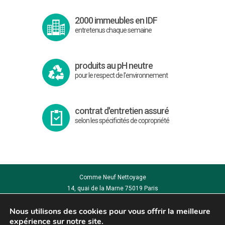
2000 immeubles en IDF
entretenus chaque semaine
produits au pH neutre
pour le respect de l'environnement
contrat d'entretien assuré
selon les spécificités de copropriété
Comme Neuf Nettoyage
14, quai de la Marne 75019 Paris
Tél. : 01 40 40 41 90
Nous utilisons des cookies pour vous offrir la meilleure
Mentions légales
expérience sur notre site.
Politique de Cookies